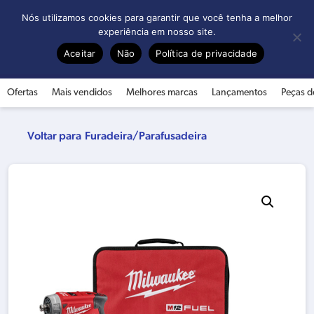
0
Nós utilizamos cookies para garantir que você tenha a melhor
experiência em nosso site.
Aceitar
Não
Política de privacidade
Ofertas
Mais vendidos
Melhores marcas
Lançamentos
Peças d
Furadeira/Parafusadeira