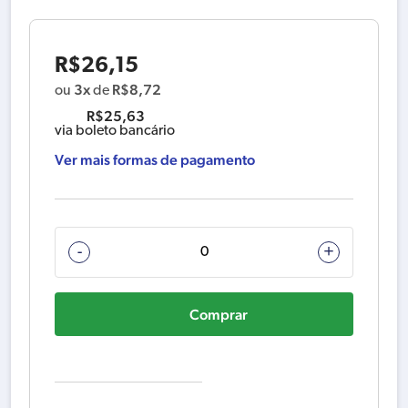
R$
26,15
3x
R$
8,72
ou
de
R$
25,63
via boleto bancário
Ver mais formas de pagamento
N413349
-
+
PORTA
ESCOVA
Comprar
D
UNITÁRIO
quantidade