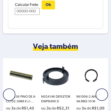
Calcular Frete
Ok
Veja também
N071836 PINO DE A
N024146 DEFLETOR
961006-2 ANEL TRA
CO D2.5MM X L10 .
DWP849X D
VA MKE-10 M
9MM D
3x
R$
1,45
3x
R$
2,31
3x
R$
1,09
ou
de
ou
de
ou
de