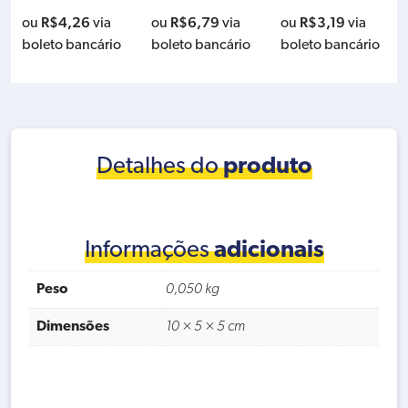
R$
4,26
R$
6,79
R$
3,19
ou
via
ou
via
ou
via
boleto bancário
boleto bancário
boleto bancário
Detalhes do
produto
Informações
adicionais
Peso
0,050 kg
Dimensões
10 × 5 × 5 cm