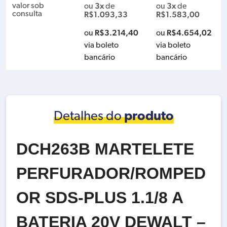
ERIA 12V STANLEY S
WAUKEE 2855P-20
WAUKEE M18 FUEL
3x
3x
valor sob
ou
de
ou
de
CD121S2KBR – COM
M18 FUEL SHUTOFF
SHUTOFF 339NM C
R$
1.093,33
R$
1.583,00
consulta
02 BAT 1.5AH, CARR
339NM – SOMENTE
OM 2 BATERIA 2855
EG BIVOLT E MALET
A MAQUINA (ENCAI
P-259 5.0AH, CARR
R$
3.214,40
R$
4.654,02
ou
ou
A
XE DA BIGORNA PIN
EGADOR 220V E MA
via boleto
via boleto
O)
LETA
bancário
bancário
Detalhes do
produto
DCH263B MARTELETE
PERFURADOR/ROMPED
OR SDS-PLUS 1.1/8 A
BATERIA 20V DEWALT –