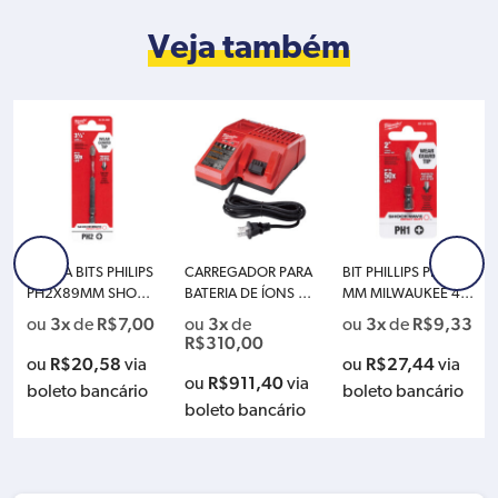
Veja também
PONTA BITS PHILIPS
CARREGADOR PARA
BIT PHILLIPS PH1X50
PH2X89MM SHOCK
BATERIA DE ÍONS DE
MM MILWAUKEE 48-
WAVE MILWAUKEE 4
LÍTIO MULTI DE 12V/
32-4461
3x
R$
7,00
3x
3x
R$
9,33
ou
de
ou
de
ou
de
8-32-4562
18V M12/M18 MILW
R$
310,00
AUKEE 48-59-1812
R$
20,58
R$
27,44
ou
via
ou
via
220V
R$
911,40
ou
via
boleto bancário
boleto bancário
boleto bancário