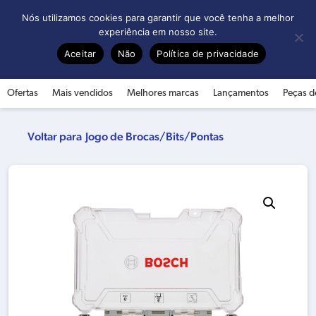
0
Nós utilizamos cookies para garantir que você tenha a melhor
experiência em nosso site.
Aceitar
Não
Política de privacidade
Ofertas
Mais vendidos
Melhores marcas
Lançamentos
Peças d
Jogo de Brocas/Bits/Pontas