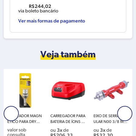
R$
244,02
via boleto bancário
Ver mais formas de pagamento
Veja também
ADAPTADOR MAGN
CARREGADOR PARA
EIXO DE SERRA CIRC
ETICO PARA DRYWA
BATERIA DE ÍONS DE
ULAR N00 3/8 MOT
LL 1/4″ STANLEY ST
LÍTIO DE 12V M12 MI
OMIL ESC-00
3x
3x
valor sob
ou
de
ou
de
HT05926LA
LWAUKEE 48-2559
R$
206,33
R$
32,30
consulta