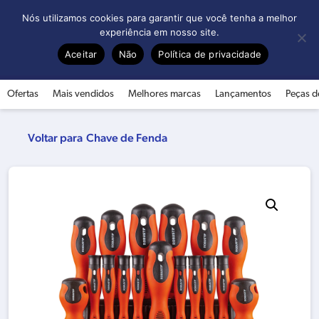
0
Nós utilizamos cookies para garantir que você tenha a melhor
experiência em nosso site.
Aceitar
Não
Política de privacidade
Ofertas
Mais vendidos
Melhores marcas
Lançamentos
Peças d
Chave de Fenda