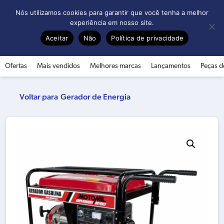
0
Nós utilizamos cookies para garantir que você tenha a melhor
experiência em nosso site.
Aceitar
Não
Política de privacidade
Ofertas
Mais vendidos
Melhores marcas
Lançamentos
Peças d
Gerador de Energia