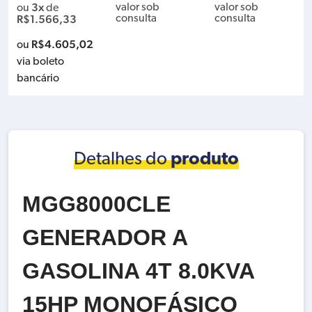
621714 GNF35CA 1
610X406MM STANL
46536
3x
valor sob
valor sob
ou
de
400W 220V
EY 45-600
R$
1.566,33
consulta
consulta
R$
4.605,02
ou
via boleto
bancário
Detalhes do
produto
MGG8000CLE
GENERADOR A
GASOLINA 4T 8.0KVA
15HP MONOFÁSICO