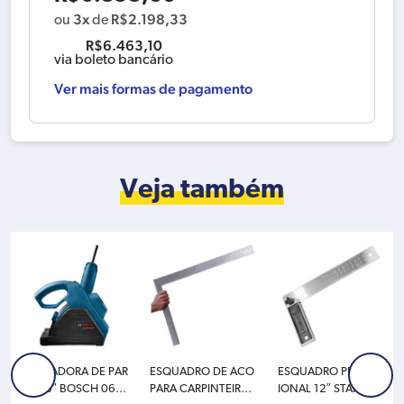
3x
R$
2.198,33
ou
de
R$
6.463,10
via boleto bancário
Ver mais formas de pagamento
Veja também
CORTADORA DE PAR
ESQUADRO DE ACO
ESQUADRO PROFISS
EDE 6″ BOSCH 0601
PARA CARPINTEIRO
IONAL 12″ STANLEY