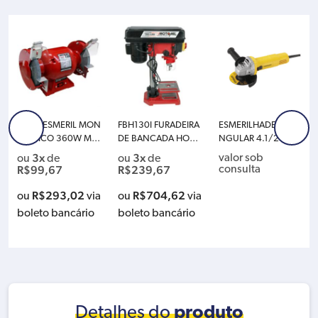
MOTOESMERIL MON
FBH130I FURADEIRA
ESMERILHADEIRA A
OFASICO 360W MO
DE BANCADA HOBB
NGULAR 4.1/2″ (115
TOMIL 220V MMI-5
Y 1/2″ 1/3HP MON
MM) 620W STANLE
3x
3x
valor sob
ou
de
ou
de
0
OFASICA MOTOMIL
Y SG6115DB2 220V
R$
99,67
R$
239,67
consulta
220V
– COM 03 DISCOS D
E CORTE INOX
R$
293,02
R$
704,62
ou
via
ou
via
boleto bancário
boleto bancário
Detalhes do
produto