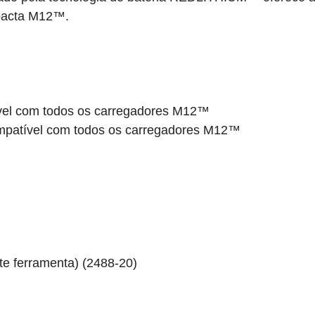
pacta M12™.
vel com todos os carregadores M12™
mpatível com todos os carregadores M12™
e ferramenta) (2488-20)