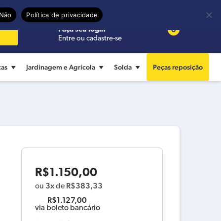
Precisa de ajuda?
Termos de uso
Não
Política de privacidade
0
Faça seu login
Entre ou cadastre-se
cas
Jardinagem e Agrícola
Solda
Peças reposição
R$
1.150,00
3x
R$
383,33
ou
de
R$
1.127,00
via boleto bancário