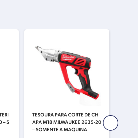
TERI
TESOURA PARA CORTE DE CH
CARRE
 – S
APA M18 MILWAUKEE 2635-20
DE ÍON
– SOMENTE A MAQUINA
V/18V
8-1959