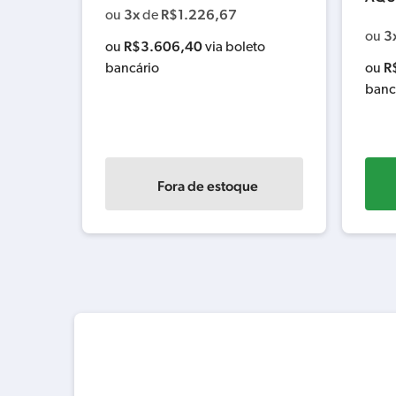
3x
R$
1.226,67
ou
de
3
ou
R$
3.606,40
ou
via boleto
R
o
bancário
ou
banc
Fora de estoque