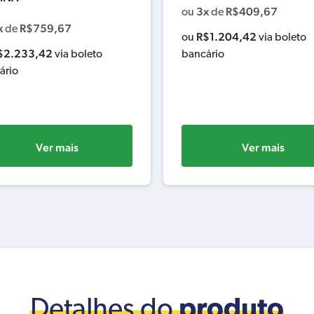
3x
R$
409,67
ou
de
x
R$
759,67
de
R$
1.204,42
ou
via boleto
$
2.233,42
via boleto
bancário
ário
Ver mais
Ver mais
Detalhes do
produto