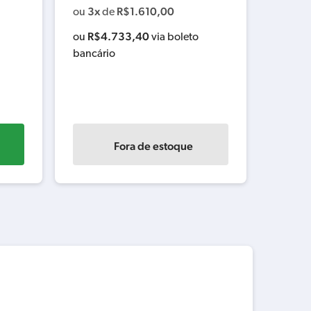
3x
R$
1.610,00
ou
de
48-21
R$
4.733,40
ou
via boleto
3x
ou
bancário
R$
ou
bancár
Fora de estoque