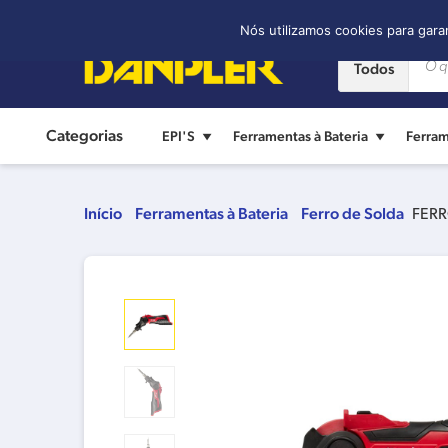
Contato:
(11) 2421-8361
Nós utilizamos cookies para gara
Todos
Categorias
EPI'S
Ferramentas à Bateria
Ferram
Início
Ferramentas à Bateria
Ferro de Solda
FERR