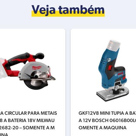
Veja também
A CIRCULAR PARA METAIS
GKF12V8 MINI TUPIA A BA
8 A BATERIA 18V MILWAU
A 12V BOSCH 06016B00L0
2682-20 – SOMENTE A M
OMENTE A MAQUINA
INA