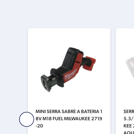
A BATE
MINI SERRA SABRE A BATERIA 1
SERR
67-20
8V M18 FUEL MILWAUKEE 2719
5.3/
3NM –
-20
KEE 
AQU