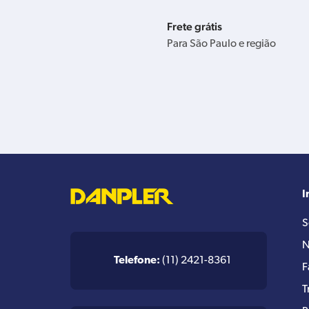
Frete grátis
Para São Paulo e região
I
S
N
Telefone:
(11) 2421-8361
F
T