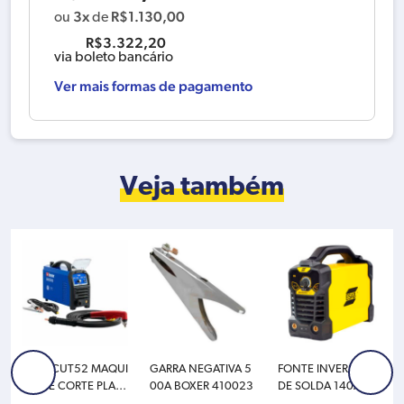
3x
R$
1.130,00
ou
de
R$
3.322,20
via boleto bancário
Ver mais formas de pagamento
Veja também
HARDCUT52 MAQUI
GARRA NEGATIVA 5
FONTE INVERSORA
NA DE CORTE PLAS
00A BOXER 410023
DE SOLDA 140A HA
MA 50A 220V BOXE
NDYARC 142I – 220