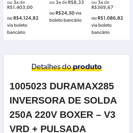
3x
3x
R$
8,33
3x
ou
de
ou
de
ou
de
R 4005001
V ESAB 0743464
R$
1.403,00
R$
369,67
R$
24,50
ou
via
R$
4.124,82
R$
1.086,82
ou
ou
boleto bancário
via boleto
via boleto
bancário
bancário
Detalhes do
produto
1005023 DURAMAX285
INVERSORA DE SOLDA
250A 220V BOXER – V3
VRD + PULSADA