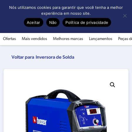
0
Nós utilizamos cookies para garantir que você tenha a melhor
experiência em nosso site.
Aceitar
Não
Política de privacidade
Ofertas
Mais vendidos
Melhores marcas
Lançamentos
Peças d
Inversora de Solda