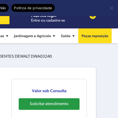
Precisa de ajuda?
Termos de uso
Não
Política de privacidade
0
Faça seu login
Entre ou cadastre-se
cas
Jardinagem e Agrícola
Solda
Peças reposição
0 DENTES DEWALT DWA03240
Valor sob Consulta
Solicitar atendimento