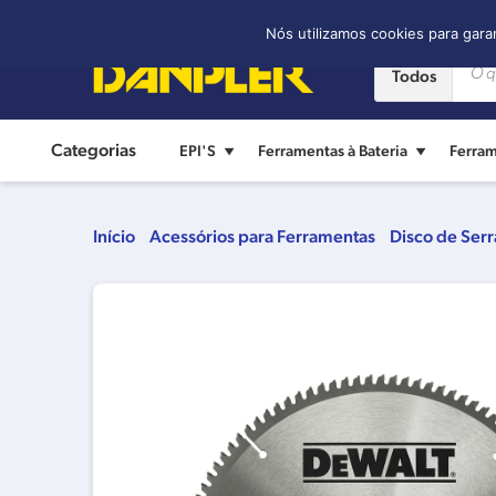
Contato:
(11) 2421-8361
Nós utilizamos cookies para gara
Todos
Categorias
EPI'S
Ferramentas à Bateria
Ferram
Início
Acessórios para Ferramentas
Disco de Serr