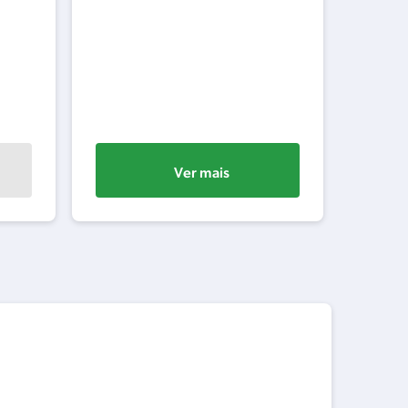
3x
ou
R$
ou
bancár
Ver mais