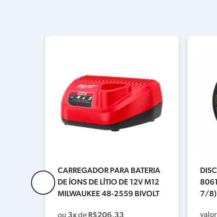
TERIA
CARREGADOR PARA BATERIA
DISC
DE 12
DE ÍONS DE LÍTIO DE 12V M12
8061
UKEE 4
MILWAUKEE 48-2559 BIVOLT
7/8)
3x
R$
206,33
valor
ou
de