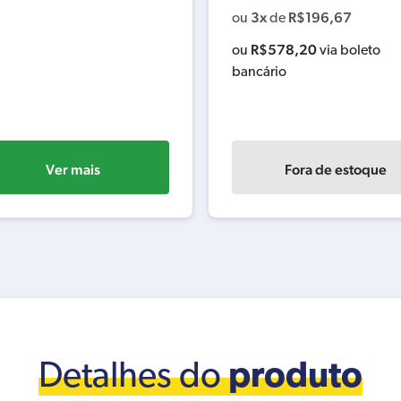
3x
R$
196,67
ou
de
R$
578,20
ou
via boleto
bancário
Ver mais
Fora de estoque
Detalhes do
produto