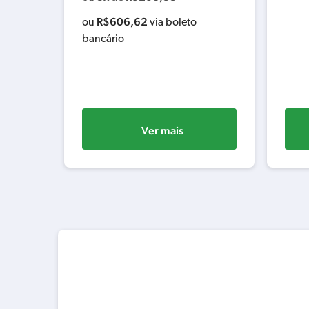
R$
606,62
ou
via boleto
ancário
bancário
Ver mais