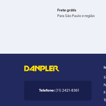
Frete grátis
Para São Paulo e região
I
S
N
Telefone:
(11) 2421-8361
F
T