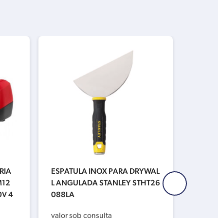
RIA
ESPATULA INOX PARA DRYWAL
CARRE
M12
L ANGULADA STANLEY STHT26
DE ÍON
0V 4
088LA
V/18V
8-1959
valor sob consulta
48-21