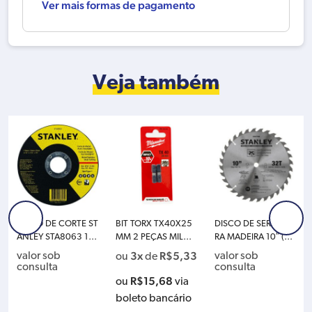
Ver mais formas de pagamento
Veja também
DISCO DE CORTE ST
BIT TORX TX40X25
DISCO DE SERRA PA
ANLEY STA8063 115
MM 2 PEÇAS MILWA
RA MADEIRA 10″ (25
X1.6X22 (4.1/2X1/1
UKEE 4932352599
5MM) 32D STANLEY
3x
R$
5,33
valor sob
valor sob
ou
de
6X7/8) WA60T-BF
STA7740
consulta
consulta
R$
15,68
ou
via
boleto bancário