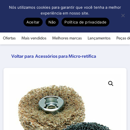
0
Nós utilizamos cookies para garantir que você tenha a melhor
experiência em nosso site.
Aceitar
Não
Política de privacidade
Ofertas
Mais vendidos
Melhores marcas
Lançamentos
Peças d
Acessórios para Micro-retífica