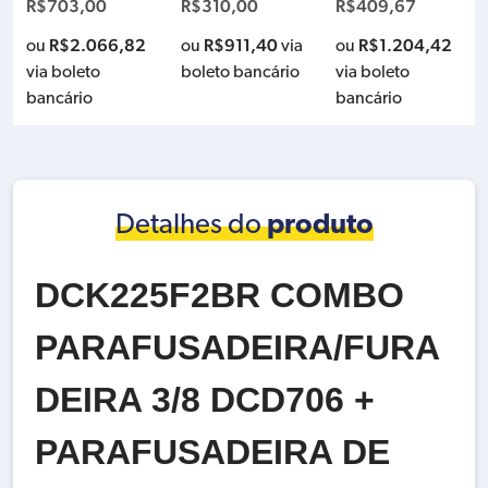
R$
310,00
R$
409,67
R$
2.349,00
R
AUKEE 48-59-1812
NA
100NM – SOMENTE
OM
220V
A MAQUINA
P-
R$
911,40
R$
1.204,42
R$
6.906,06
ou
via
ou
ou
o
E
boleto bancário
via boleto
via boleto
vi
LE
bancário
bancário
b
Detalhes do
produto
DCK225F2BR COMBO
PARAFUSADEIRA/FURA
DEIRA 3/8 DCD706 +
PARAFUSADEIRA DE