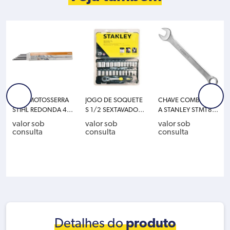
LIMA MOTOSSERRA
JOGO DE SOQUETE
CHAVE COMBINAD
STIHL REDONDA 4X
S 1/2 SEXTAVADOS
A STANLEY STMT80
200 PARA 3/8 PMN
CROMO VANADIO P
217-840 8MM
valor sob
valor sob
valor sob
C 1.1MM E PM 1.3M
OLIDO 25PCS STAN
consulta
consulta
consulta
M MS170/MS180/
LEY STMT72657
MS210/MS230/MS
250 5605-771-400
6
Detalhes do
produto