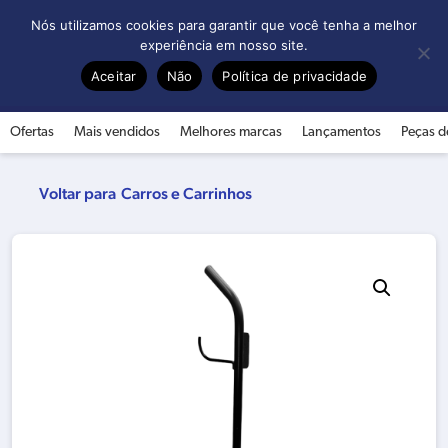
0
Nós utilizamos cookies para garantir que você tenha a melhor
experiência em nosso site.
Aceitar
Não
Política de privacidade
Ofertas
Mais vendidos
Melhores marcas
Lançamentos
Peças d
Carros e Carrinhos