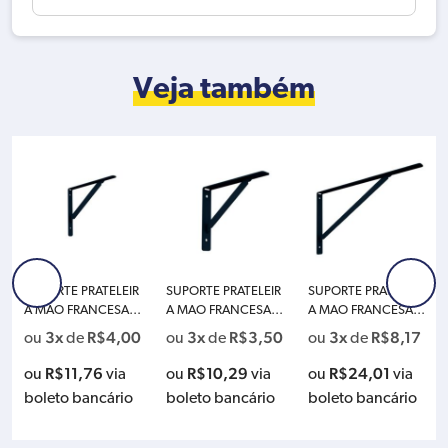
Veja também
SUPORTE PRATELEIR
SUPORTE PRATELEIR
SUPORTE PRATELEIR
A MAO FRANCESA 2
A MAO FRANCESA 2
A MAO FRANCESA 5
5CM LEVE PRETA PR
0CM REFORCADA P
0CM REFORCADA P
3x
R$
4,00
3x
R$
3,50
3x
R$
8,17
ou
de
ou
de
ou
de
ESTO 40725
RETA PRESTO 40729
RETA PRESTO 40733
R$
11,76
R$
10,29
R$
24,01
ou
via
ou
via
ou
via
boleto bancário
boleto bancário
boleto bancário