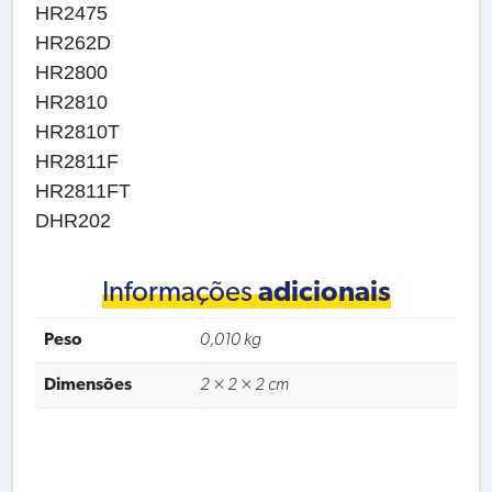
HR2475
HR262D
HR2800
HR2810
HR2810T
HR2811F
HR2811FT
DHR202
Informações
adicionais
Peso
0,010 kg
Dimensões
2 × 2 × 2 cm