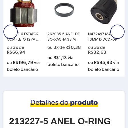
520071-6 ESTATOR
262085-6 ANEL DE
N472497 MANDRIL
COMPLETO 127V M
BORRACHA 38 M
13MM D DCD709
526156-6
3x
3x
R$
0,38
3x
ou
de
ou
de
ou
de
R$
66,94
R$
32,63
R$
1,13
ou
via
R$
196,79
R$
95,93
ou
via
ou
via
boleto bancário
boleto bancário
boleto bancário
Detalhes do
produto
213227-5 ANEL O-RING