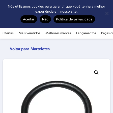
0
Nós utilizamos cookies para garantir que você tenha a melhor
experiência em nosso site.
Aceitar
Não
Política de privacidade
Ofertas
Mais vendidos
Melhores marcas
Lançamentos
Peças d
Marteletes