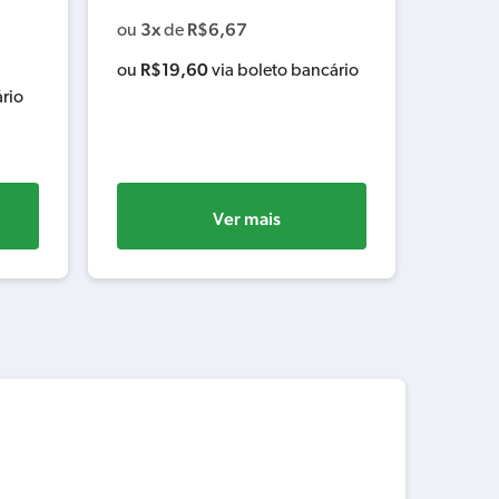
D
3x
R$
6,67
ou
de
3x
ou
R$
19,60
ou
via boleto bancário
R$
6
rio
ou
Ver mais