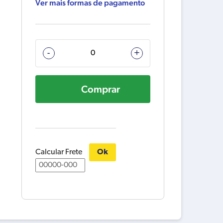
Ver mais formas de pagamento
922221-
-
+
3
PARAFUSO
Comprar
ALLEN
M5X16MM
COM
ARRUELA
M
quantidade
Calcular Frete
Ok