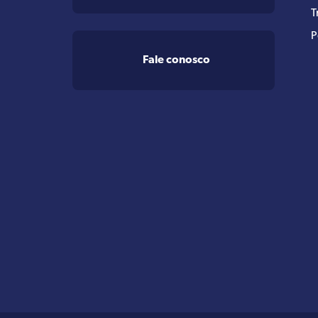
T
P
Fale conosco