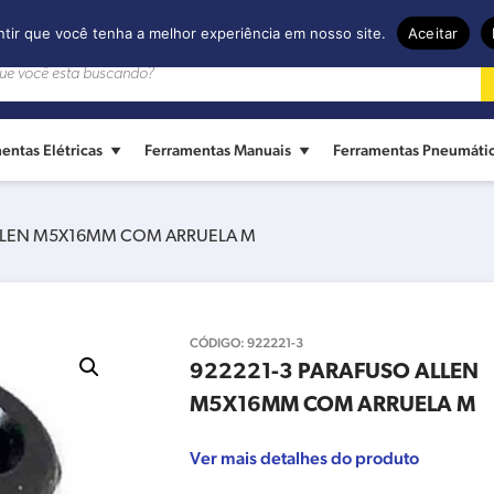
ntir que você tenha a melhor experiência em nosso site.
Aceitar
entas Elétricas
Ferramentas Manuais
Ferramentas Pneumáti
ALLEN M5X16MM COM ARRUELA M
CÓDIGO:
922221-3
922221-3 PARAFUSO ALLEN
M5X16MM COM ARRUELA M
Ver mais detalhes do produto