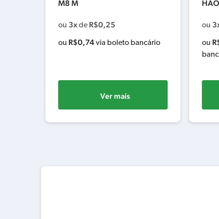
M8 M
HAO
3x
R$
0,25
3
ou
de
ou
R$
0,74
R
cário
ou
via boleto bancário
ou
banc
Ver mais