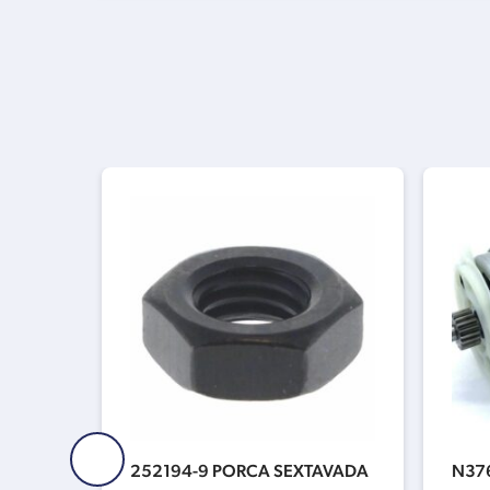
OR REV
252194-9 PORCA SEXTAVADA
N376