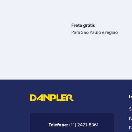
Frete grátis
Para São Paulo e região
I
S
N
Telefone:
(11) 2421-8361
F