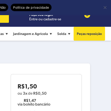
Precisa de ajuda?
Termos de uso
Não
Política de privacidade
0
Faça seu login
Entre ou cadastre-se
cas
Jardinagem e Agrícola
Solda
Peças reposição
R$
1,50
3x
R$
0,50
ou
de
R$
1,47
via boleto bancário