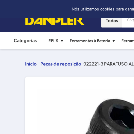
Contato:
(11) 2421-8361
Nós utilizamos cookies para gara
Todos
Categorias
EPI'S
Ferramentas à Bateria
Ferram
Início
Peças de reposição
922221-3 PARAFUSO 