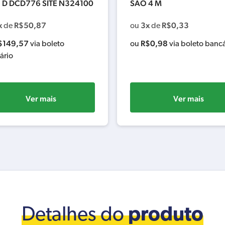
 D DCD776 SITE N324100
SAO 4 M
x
R$
50,87
3x
R$
0,33
de
ou
de
$
149,57
R$
0,98
via boleto
ou
via boleto bancá
ário
Ver mais
Ver mais
Detalhes do
produto