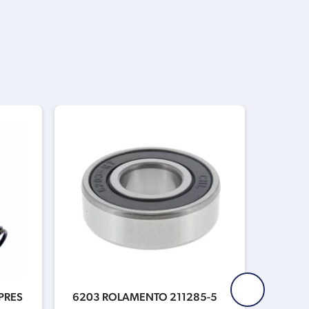
PRES
6203 ROLAMENTO 211285-5
N0241