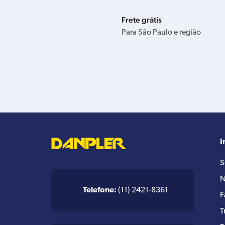
Frete grátis
Para São Paulo e região
I
S
N
Telefone:
(11) 2421-8361
F
T