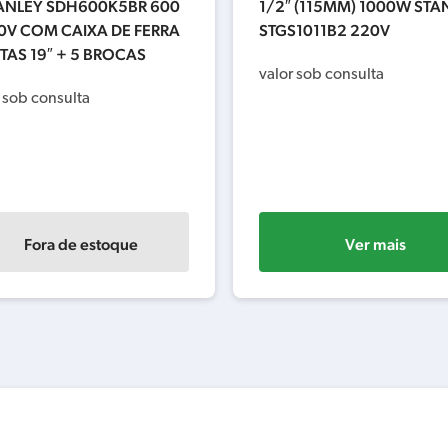
TANLEY SDH600K5BR 600
1/2″ (115MM) 1000W STA
0V COM CAIXA DE FERRA
STGS1011B2 220V
AS 19″ + 5 BROCAS
valor sob consulta
 sob consulta
Fora de estoque
Ver mais