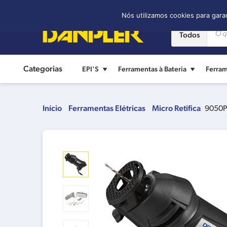
Contato:
(11) 2421-8361
Nós utilizamos cookies para gara
Todos
Categorias
EPI'S
Ferramentas à Bateria
Ferram
Início
Ferramentas Elétricas
Micro Retifica
9050P