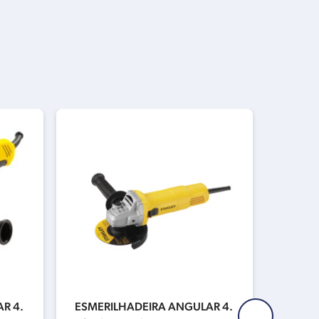
R 4.
ESMERILHADEIRA ANGULAR 4.
FBH13