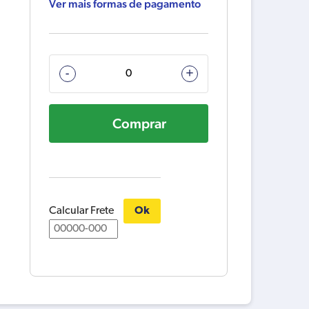
Ver mais formas de pagamento
9050PRO
-
+
SERRA
DE
Comprar
BROCA
DREMEL
F0139050NH
KIT02
110V
quantidade
Calcular Frete
Ok