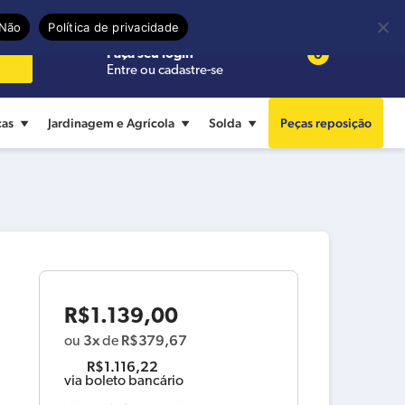
Precisa de ajuda?
Termos de uso
Não
Política de privacidade
0
Faça seu login
Entre ou cadastre-se
cas
Jardinagem e Agrícola
Solda
Peças reposição
R$
1.139,00
3x
R$
379,67
ou
de
R$
1.116,22
via boleto bancário