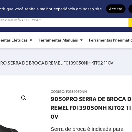
ntir que você tenha a melhor experiência em nosso site.
Aceitar
entas Elétricas
Ferramentas Manuais
Ferramentas Pneumáti
RO SERRA DE BROCA DREMEL F0139050NH KIT02 110V
CÓDIGO:
F0139050NH
9050PRO SERRA DE BROCA D
REMEL F0139050NH KIT02 11
0V
Serra de broca é indicada para