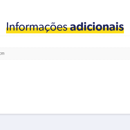
Informações
adicionais
 cm