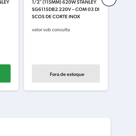
NLEY
1/2″ (115MM) 620W STANLEY
ADA H
SG6115DB2 220V – COM 03 DI
OFASI
SCOS DE CORTE INOX
3x
ou
valor sob consulta
R$
ou
bancár
Fora de estoque