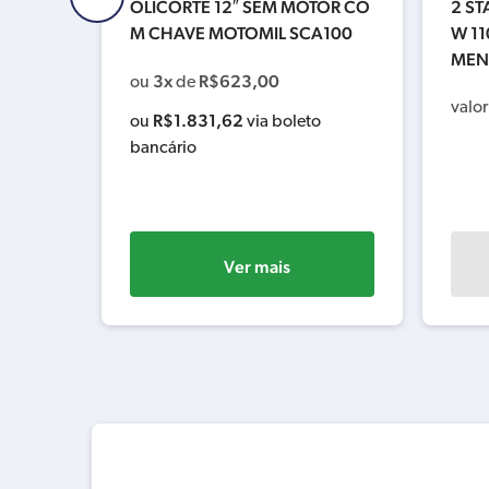
DH600-
OLICORTE 12″ SEM MOTOR CO
2 S
M CHAVE MOTOMIL SCA100
W 11
MENT
3x
R$
623,00
ou
de
valor
R$
1.831,62
ou
via boleto
bancário
Ver mais