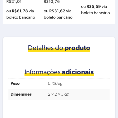
R$
21,01
R$
10,76
R$
5,59
ou
via
R$
61,78
R$
31,62
ou
via
ou
via
boleto bancário
boleto bancário
boleto bancário
Detalhes do
produto
Informações
adicionais
Peso
0,100 kg
Dimensões
2 × 2 × 5 cm