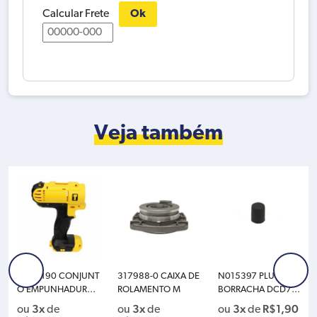
Calcular Frete
Ok
Veja também
N428190 CONJUNT
317988-0 CAIXA DE
N015397 PLUG DE
O EMPUNHADURA
ROLAMENTO M
BORRACHA DCD77
D DCD776 DEWALT
6 D
3x
3x
3x
R$
1,90
ou
de
ou
de
ou
de