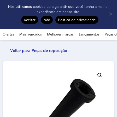
0
Nós utilizamos cookies para garantir que você tenha a melhor
experiência em nosso site.
Aceitar
Não
Política de privacidade
Ofertas
Mais vendidos
Melhores marcas
Lançamentos
Peças d
Peças de reposição