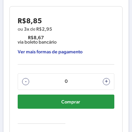
R$
8,85
3x
R$
2,95
ou
de
R$
8,67
via boleto bancário
Ver mais formas de pagamento
PROTETOR
-
+
DO
FIO
Comprar
10MM
M
682560-
0
quantidade