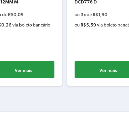
 12MM M
DCD776 D
x
R$
0,09
3x
R$
1,90
de
ou
de
$
0,26
R$
5,59
via boleto bancário
ou
via boleto bancá
Ver mais
Ver mais