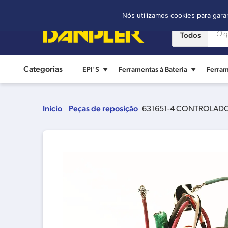
Contato:
(11) 2421-8361
Nós utilizamos cookies para gara
Todos
Categorias
EPI'S
Ferramentas à Bateria
Ferram
Início
Peças de reposição
631651-4 CONTROLAD