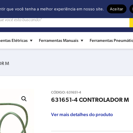
ntir que você tenha a melhor experiência em nosso site.
Aceitar
entas Elétricas
Ferramentas Manuais
Ferramentas Pneumáti
OR M
CÓDIGO:
631651-4
631651-4 CONTROLADOR M
Ver mais detalhes do produto