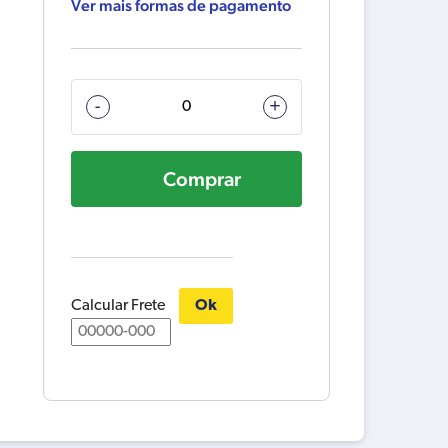
Ver mais formas de pagamento
631651-
-
+
4
CONTROLADOR
Comprar
M
quantidade
Calcular Frete
Ok