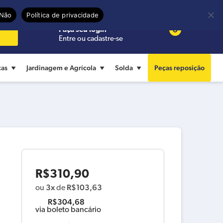
Precisa de ajuda?
Termos de uso
Não
Política de privacidade
0
Faça seu login
Entre ou cadastre-se
cas
Jardinagem e Agrícola
Solda
Peças reposição
R$
310,90
3x
R$
103,63
ou
de
R$
304,68
via boleto bancário