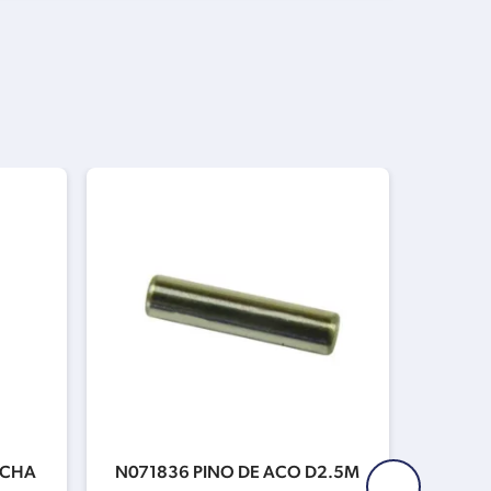
ACHA
N071836 PINO DE ACO D2.5M
N4281