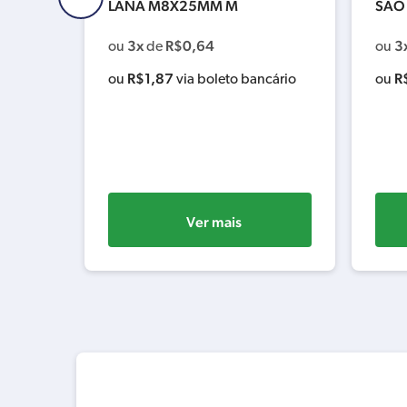
LANA M8X25MM M
SAO
3x
R$
0,64
3
ou
de
ou
R$
1,87
R
cário
ou
via boleto bancário
ou
Ver mais