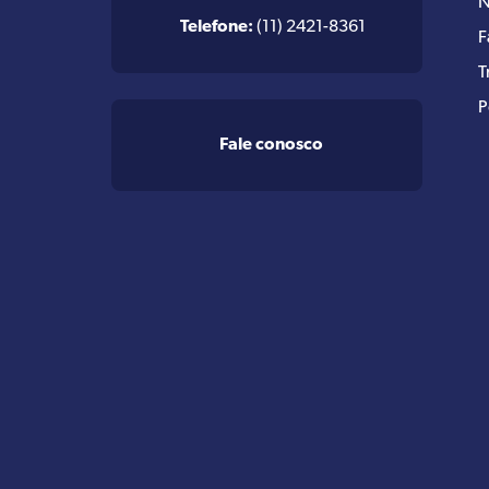
N
Telefone:
(11) 2421-8361
F
T
P
Fale conosco