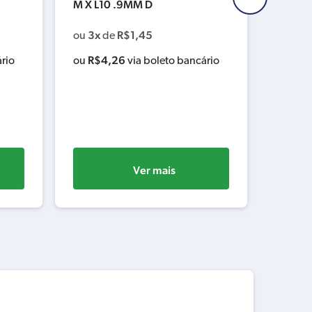
M X L10 .9MM D
HADUR
3x
R$
1,45
3x
ou
de
ou
R$
4,26
R$
6
rio
ou
via boleto bancário
ou
Ver mais