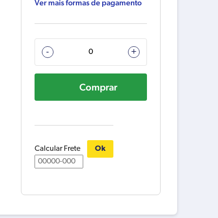
Ver mais formas de pagamento
MOLA
-
+
D
618843-
Comprar
00
quantidade
Calcular Frete
Ok