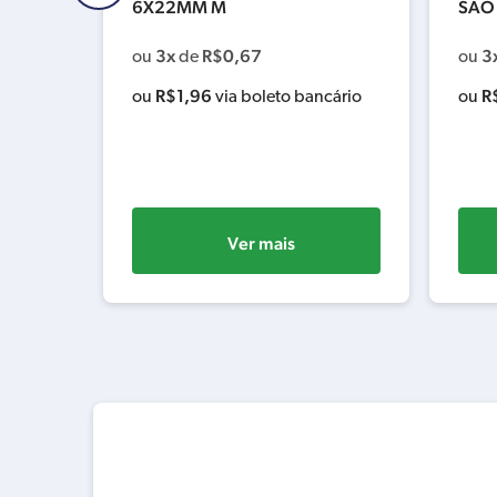
6X22MM M
SAO
3x
R$
0,67
3
ou
de
ou
R$
1,96
R
cário
ou
via boleto bancário
ou
Ver mais