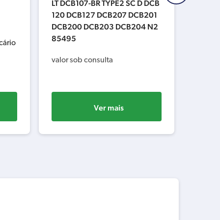
LT DCB107-BR TYPE2 SC D DCB
ANCA
120 DCB127 DCB207 DCB201
3x
ou
DCB200 DCB203 DCB204 N2
85495
R$
2
cário
ou
valor sob consulta
Ver mais