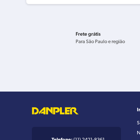
Frete grátis
Para São Paulo e região
I
S
N