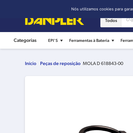
Contato:
(11) 2421-8361
Nós utilizamos cookies para gara
Todos
Categorias
EPI'S
Ferramentas à Bateria
Ferram
Início
Peças de reposição
MOLA D 618843-00