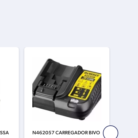
ISSA
N462057 CARREGADOR BIVO
45539