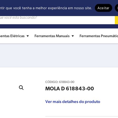
ntir que você tenha a melhor experiência em nosso site.
Aceitar
entas Elétricas
Ferramentas Manuais
Ferramentas Pneumáti
CÓDIGO:
618843-00
MOLA D 618843-00
Ver mais detalhes do produto