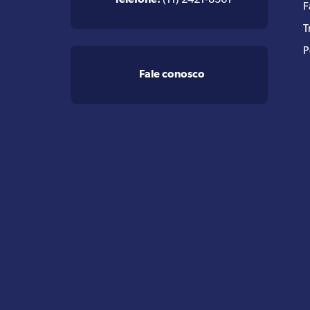
Telefone:
(11) 2421-8361
F
T
P
Fale conosco