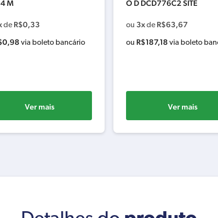
 4 M
O D DCD776C2 SITE
x
R$
0,33
3x
R$
63,67
de
ou
de
$
0,98
R$
187,18
via boleto bancário
ou
via boleto ban
Ver mais
Ver mais