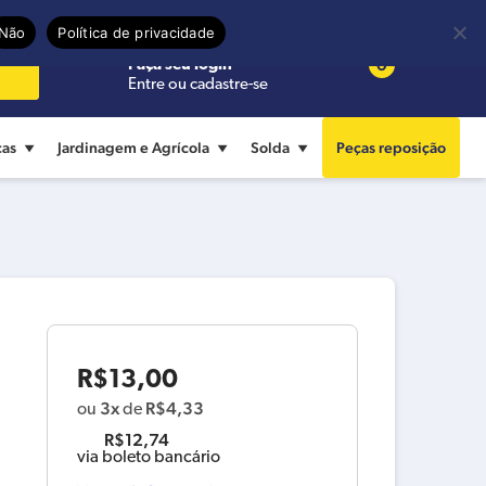
Precisa de ajuda?
Termos de uso
Não
Política de privacidade
0
Faça seu login
Entre ou cadastre-se
cas
Jardinagem e Agrícola
Solda
Peças reposição
R$
13,00
3x
R$
4,33
ou
de
R$
12,74
via boleto bancário