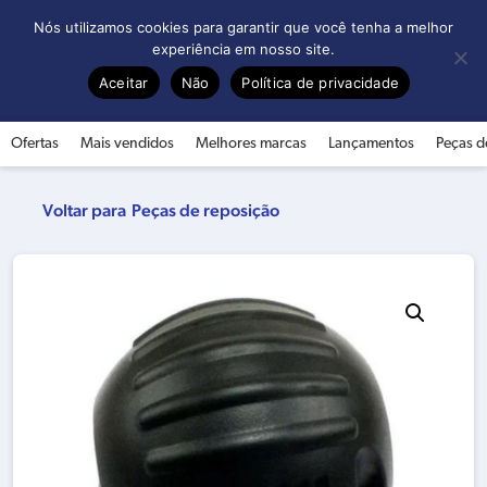
0
Nós utilizamos cookies para garantir que você tenha a melhor
experiência em nosso site.
Aceitar
Não
Política de privacidade
Ofertas
Mais vendidos
Melhores marcas
Lançamentos
Peças d
Peças de reposição