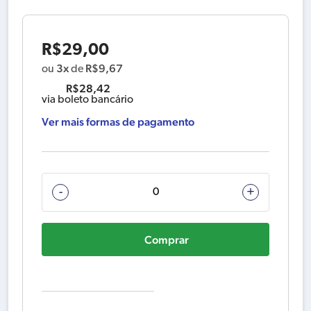
R$
29,00
3x
R$
9,67
ou
de
R$
28,42
via boleto bancário
Ver mais formas de pagamento
TAMPA
-
+
TRASEIRA
D
Comprar
616830-
00
quantidade