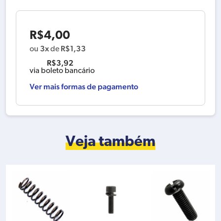
R$
4,00
3x
R$
1,33
ou
de
R$
3,92
via boleto bancário
Ver mais formas de pagamento
Veja também