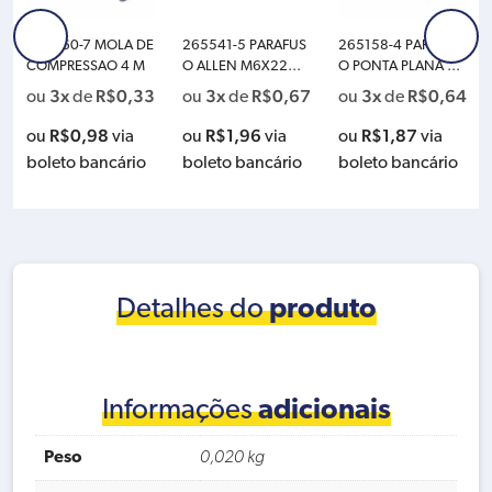
233360-7 MOLA DE
265541-5 PARAFUS
265158-4 PARAFUS
COMPRESSAO 4 M
O ALLEN M6X22MM
O PONTA PLANA M8
M
X25MM M
3x
R$
0,33
3x
R$
0,67
3x
R$
0,64
ou
de
ou
de
ou
de
R$
0,98
R$
1,96
R$
1,87
ou
via
ou
via
ou
via
boleto bancário
boleto bancário
boleto bancário
Detalhes do
produto
Informações
adicionais
Peso
0,020 kg