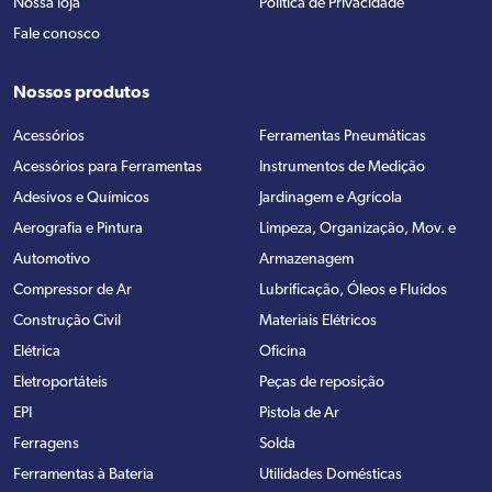
Nossa loja
Política de Privacidade
Fale conosco
Nossos produtos
Acessórios
Ferramentas Pneumáticas
Acessórios para Ferramentas
Instrumentos de Medição
Adesivos e Químicos
Jardinagem e Agrícola
Aerografia e Pintura
Limpeza, Organização, Mov. e
Automotivo
Armazenagem
Compressor de Ar
Lubrificação, Óleos e Fluídos
Construção Civil
Materiais Elétricos
Elétrica
Oficina
Eletroportáteis
Peças de reposição
EPI
Pistola de Ar
Ferragens
Solda
Ferramentas à Bateria
Utilidades Domésticas