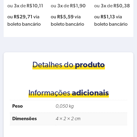
6 D
3x
R$
10,11
3x
R$
1,90
3x
R$
0,38
ou
de
ou
de
ou
de
R$
29,71
R$
5,59
R$
1,13
ou
via
ou
via
ou
via
boleto bancário
boleto bancário
boleto bancário
Detalhes do
produto
Informações
adicionais
Peso
0,050 kg
Dimensões
4 × 2 × 2 cm