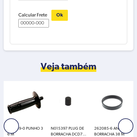
MANCAL
FRONTAL
M
Calcular Frete
Ok
JR3060T
JR3070CT
quantidade
Veja também
152539-0 PUNHO 3
N015397 PLUG DE
262085-6 ANEL DE
6 M
BORRACHA DCD77
BORRACHA 38 M