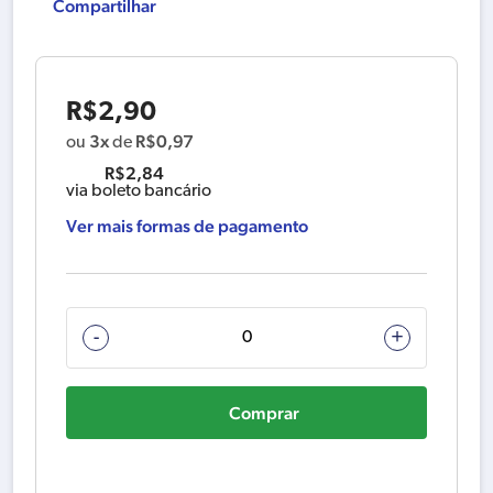
Compartilhar
R$
2,90
3x
R$
0,97
ou
de
R$
2,84
via boleto bancário
Ver mais formas de pagamento
345485-
-
+
6
PLACA
Comprar
DE
FIXACAO
DO