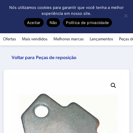
0
Nós utilizamos cookies para garantir que você tenha a melhor
experiência em nosso site.
Aceitar
Não
Política de privacidade
Ofertas
Mais vendidos
Melhores marcas
Lançamentos
Peças d
Peças de reposição