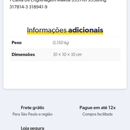
1 Caixa De Engrenagem Makita 9557hn 9558hng
317814-3 318941-9
Informações
adicionais
Peso
0,150 kg
Dimensões
10 × 10 × 10 cm
Frete grátis
Pague em até 12x
Para São Paulo e região
Compra facilitada
Loja segura