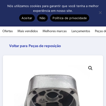
0
Nós utilizamos cookies para garantir que você tenha a melhor
experiência em nosso site.
Aceitar
Não
Política de privacidade
Ofertas
Mais vendidos
Melhores marcas
Lançamentos
Peças d
Peças de reposição