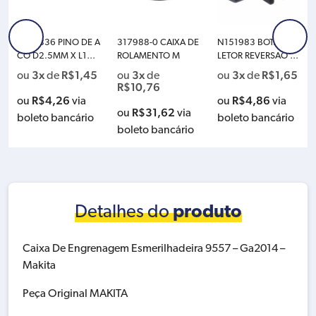
N071836 PINO DE A
317988-0 CAIXA DE
N151983 BOTAO SE
CO D2.5MM X L10 .
ROLAMENTO M
LETOR REVERSAO D
9MM D
CD776 D
3x
R$
1,45
3x
3x
R$
1,65
ou
de
ou
de
ou
de
R$
10,76
R$
4,26
R$
4,86
ou
via
ou
via
R$
31,62
ou
via
boleto bancário
boleto bancário
boleto bancário
Detalhes do
produto
Caixa De Engrenagem Esmerilhadeira 9557 – Ga2014 –
Makita
Peça Original MAKITA