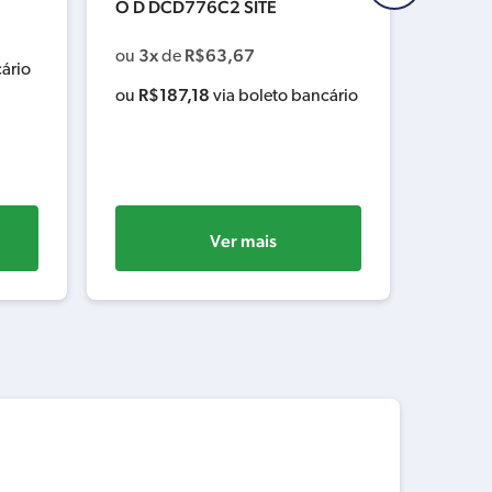
O D DCD776C2 SITE
LT DCB
120 D
3x
R$
63,67
ou
de
DCB20
ário
8549
R$
187,18
ou
via boleto bancário
valor s
Ver mais