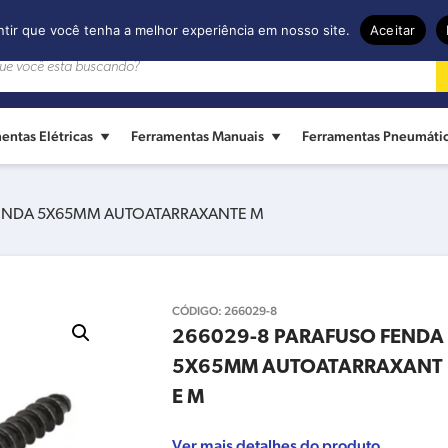
ntir que você tenha a melhor experiência em nosso site.
Aceitar
entas Elétricas
Ferramentas Manuais
Ferramentas Pneumáti
FENDA 5X65MM AUTOATARRAXANTE M
CÓDIGO:
266029-8
266029-8 PARAFUSO FENDA
5X65MM AUTOATARRAXANT
E M
Ver mais detalhes do produto