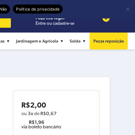
Precisa de ajuda?
Termos de uso
Não
Política de privacidade
0
Faça seu login
Entre ou cadastre-se
cas
Jardinagem e Agrícola
Solda
Peças reposição
R$
2,00
3x
R$
0,67
ou
de
R$
1,96
via boleto bancário