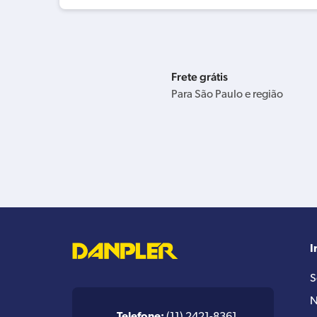
Frete grátis
Para São Paulo e região
I
S
N