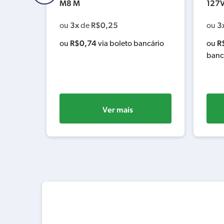
M8 M
127V
3x
R$
0,25
3
ou
de
ou
R$
0,74
R
cário
ou
via boleto bancário
ou
banc
Ver mais