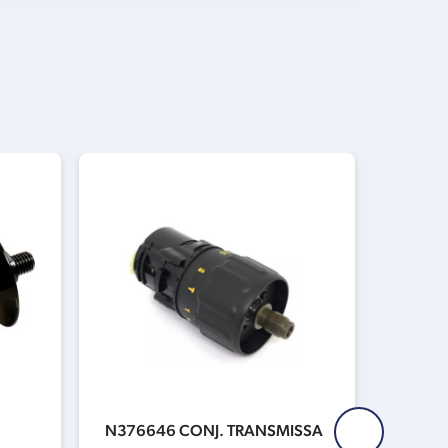
N376646 CONJ. TRANSMISSA
N4620