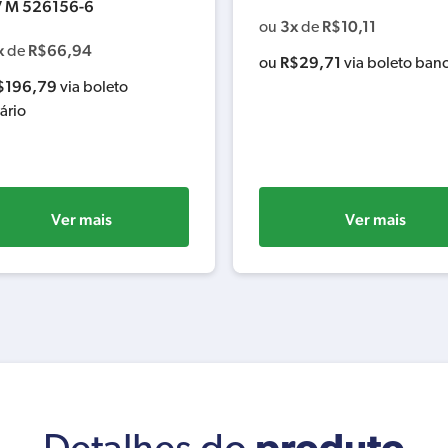
 M 526156-6
3x
R$
10,11
ou
de
x
R$
66,94
de
R$
29,71
ou
via boleto banc
$
196,79
via boleto
ário
Ver mais
Ver mais