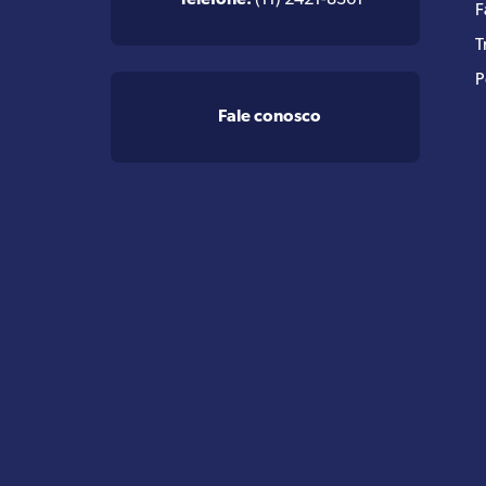
Telefone:
(11) 2421-8361
F
T
P
Fale conosco