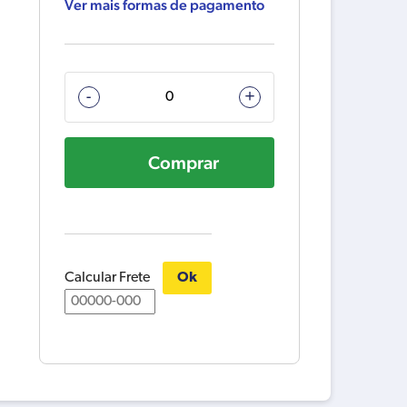
Ver mais formas de pagamento
266029-
-
+
8
PARAFUSO
Comprar
FENDA
5X65MM
AUTOATARRAXANTE
M
quantidade
Calcular Frete
Ok