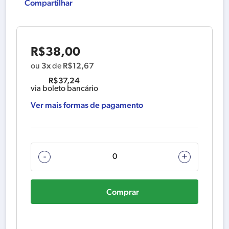
Compartilhar
R$
38,00
3x
R$
12,67
ou
de
R$
37,24
via boleto bancário
Ver mais formas de pagamento
194992-
-
+
4
ESCOVA
Comprar
DE
CARVAO
CB-