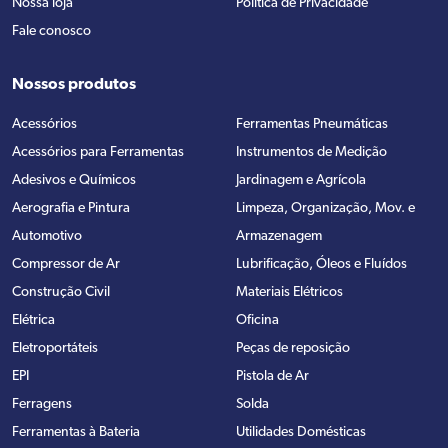
Nossa loja
Política de Privacidade
Fale conosco
Nossos produtos
Acessórios
Ferramentas Pneumáticas
Acessórios para Ferramentas
Instrumentos de Medição
Adesivos e Químicos
Jardinagem e Agrícola
Aerografia e Pintura
Limpeza, Organização, Mov. e
Automotivo
Armazenagem
Compressor de Ar
Lubrificação, Óleos e Fluídos
Construção Civil
Materiais Elétricos
Elétrica
Oficina
Eletroportáteis
Peças de reposição
EPI
Pistola de Ar
Ferragens
Solda
Ferramentas à Bateria
Utilidades Domésticas