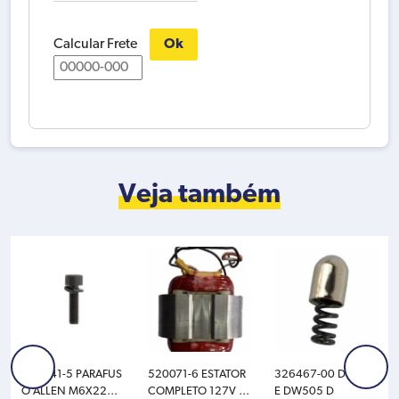
204
M
191957-
Calcular Frete
Ok
7
643-
204
quantidade
Veja também
265541-5 PARAFUS
520071-6 ESTATOR
326467-00 DETENT
O ALLEN M6X22MM
COMPLETO 127V M
E DW505 D