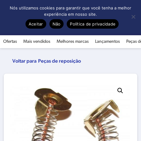
0
Nós utilizamos cookies para garantir que você tenha a melhor
experiência em nosso site.
Aceitar
Não
Política de privacidade
Ofertas
Mais vendidos
Melhores marcas
Lançamentos
Peças d
Peças de reposição