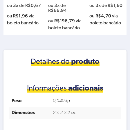
M
526156-6
3x
R$
0,67
3x
3x
R$
1,60
ou
de
ou
de
ou
de
R$
66,94
R$
1,96
R$
4,70
ou
via
ou
via
R$
196,79
ou
via
boleto bancário
boleto bancário
boleto bancário
Detalhes do
produto
Informações
adicionais
Peso
0,040 kg
Dimensões
2 × 2 × 2 cm