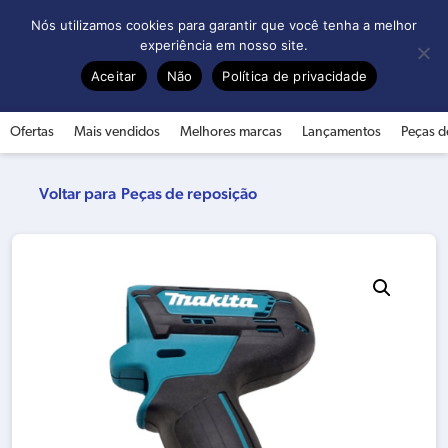
0
Nós utilizamos cookies para garantir que você tenha a melhor
experiência em nosso site.
Aceitar
Não
Política de privacidade
Ofertas
Mais vendidos
Melhores marcas
Lançamentos
Peças d
Peças de reposição