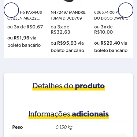
265541-5 PARAFUS
N472497 MANDRIL
636574-00 PORCA
O ALLEN M6X22MM
13MM D DCD709
DO DISCO DWP849
M
X SC D
3x
R$
0,67
3x
3x
ou
de
ou
de
ou
de
R$
32,63
R$
10,00
R$
1,96
ou
via
R$
95,93
R$
29,40
ou
via
ou
via
boleto bancário
boleto bancário
boleto bancário
Detalhes do
produto
Informações
adicionais
Peso
0,150 kg