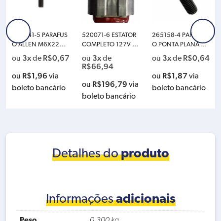
265541-5 PARAFUS
520071-6 ESTATOR
265158-4 PARAFUS
O ALLEN M6X22MM
COMPLETO 127V M
O PONTA PLANA M8
M
526156-6
X25MM M
3x
R$
0,67
3x
3x
R$
0,64
ou
de
ou
de
ou
de
R$
66,94
R$
1,96
R$
1,87
ou
via
ou
via
R$
196,79
ou
via
boleto bancário
boleto bancário
boleto bancário
Detalhes do
produto
Informações
adicionais
Peso
0,300 kg