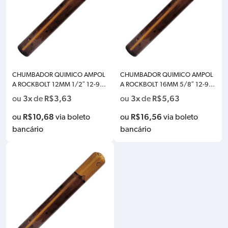
CHUMBADOR QUIMICO AMPOL
CHUMBADOR QUIMICO AMPOL
A ROCKBOLT 12MM 1/2″ 12-954
A ROCKBOLT 16MM 5/8″ 12-95
-01012
4-01016
3x
R$
3,63
3x
R$
5,63
ou
de
ou
de
R$
10,68
R$
16,56
ou
via boleto
ou
via boleto
bancário
bancário