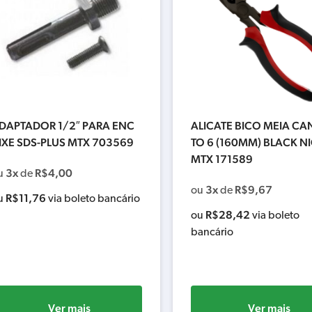
DAPTADOR 1/2″ PARA ENC
ALICATE BICO MEIA CA
IXE SDS-PLUS MTX 703569
TO 6 (160MM) BLACK N
MTX 171589
3x
R$
4,00
u
de
3x
R$
9,67
ou
de
R$
11,76
u
via boleto bancário
R$
28,42
ou
via boleto
bancário
Ver mais
Ver mais