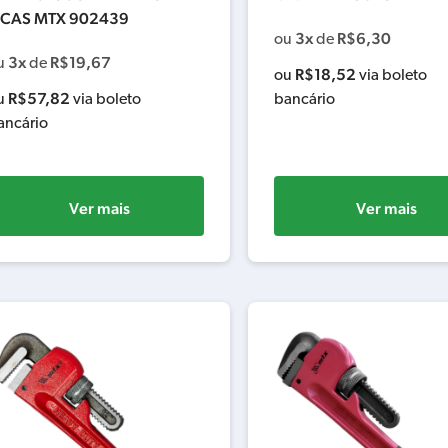
CAS MTX 902439
3x
R$
6,30
ou
de
3x
R$
19,67
u
de
R$
18,52
ou
via boleto
R$
57,82
u
via boleto
bancário
ancário
Ver mais
Ver mais