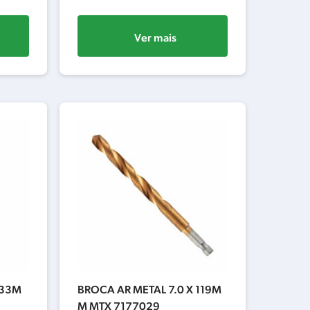
Ver mais
133M
BROCA AR METAL 7.0 X 119M
M MTX 7177029