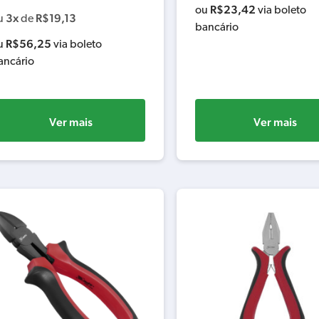
R$
23,42
ou
via boleto
3x
R$
19,13
u
de
bancário
R$
56,25
u
via boleto
ancário
Ver mais
Ver mais