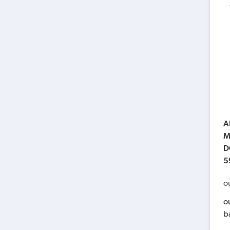
A
M
D
5
o
o
b