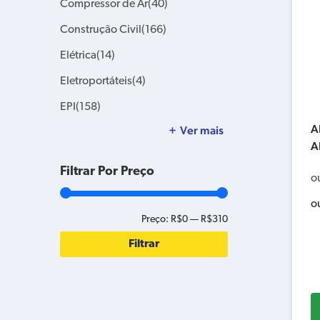
Compressor de Ar
(40)
Construção Civil
(166)
Elétrica
(14)
Eletroportáteis
(4)
EPI
(158)
A
Ver mais
A
Filtrar Por Preço
o
o
Preço:
R$0
—
R$310
Filtrar
Preço
Preço
mínimo
máximo