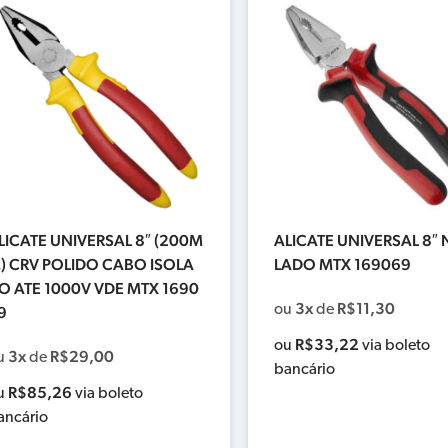
LICATE UNIVERSAL 8″ (200M
ALICATE UNIVERSAL 8″
) CRV POLIDO CABO ISOLA
LADO MTX 169069
O ATE 1000V VDE MTX 1690
3x
R$
11,30
ou
de
9
R$
33,22
ou
via boleto
3x
R$
29,00
u
de
bancário
R$
85,26
u
via boleto
ancário