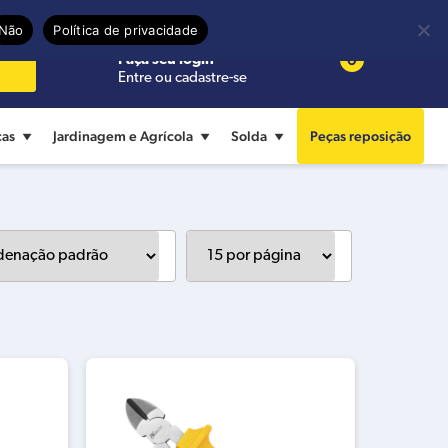
Precisa de ajuda?
Termos de uso
Não
Política de privacidade
0
Faça seu login
Entre ou cadastre-se
cas
Jardinagem e Agrícola
Solda
Peças reposição