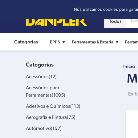
Contato:
(11) 2421-8361
Nós utilizamos cookies para gara
Todos
Categorias
EPI'S
Ferramentas à Bateria
Ferram
Categorias
Início
M
Acessórios
(12)
Acessórios para
Exib
Ferramentas
(1005)
Adesivos e Químicos
(113)
Aerografia e Pintura
(75)
Automotivo
(157)