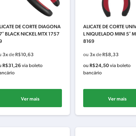
LICATE DE CORTE DIAGONA
ALICATE DE CORTE UNI
 7″ BLACK NICKEL MTX 1757
L NIQUELADO MINI 5″ M
9
8169
3x
R$
10,63
3x
R$
8,33
u
de
ou
de
R$
31,26
R$
24,50
u
via boleto
ou
via boleto
ancário
bancário
Ver mais
Ver mais