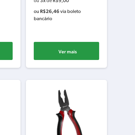
3x
R$
9,00
ou
de
R$
26,46
ou
via boleto
bancário
Ver mais