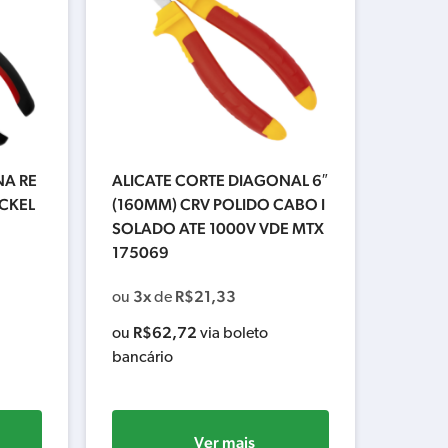
NA RE
ALICATE CORTE DIAGONAL 6″
ICKEL
(160MM) CRV POLIDO CABO I
SOLADO ATE 1000V VDE MTX
175069
3x
R$
21,33
ou
de
R$
62,72
ou
via boleto
bancário
Ver mais