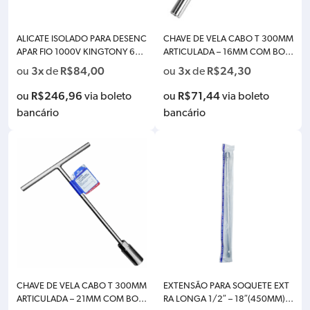
ALICATE ISOLADO PARA DESENC
CHAVE DE VELA CABO T 300MM
APAR FIO 1000V KINGTONY 614
ARTICULADA – 16MM COM BOR
6-08A
RACHA KINGTONY 15631612
3x
R$
84,00
3x
R$
24,30
ou
de
ou
de
R$
246,96
R$
71,44
ou
via boleto
ou
via boleto
bancário
bancário
CHAVE DE VELA CABO T 300MM
EXTENSÃO PARA SOQUETE EXT
ARTICULADA – 21MM COM BOR
RA LONGA 1/2″ – 18″(450MM) K