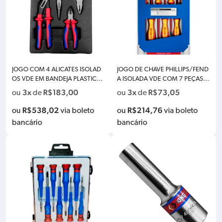
JOGO COM 4 ALICATES ISOLAD
JOGO DE CHAVE PHILLIPS/FEND
OS VDE EM BANDEJA PLASTICA
A ISOLADA VDE COM 7 PEÇAS KI
KINGTONY 9-40604GP
NGTONY 30617MR
3x
R$
183,00
3x
R$
73,05
ou
de
ou
de
R$
538,02
R$
214,76
ou
via boleto
ou
via boleto
bancário
bancário