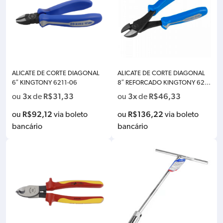
ALICATE DE CORTE DIAGONAL
ALICATE DE CORTE DIAGONAL
6″ KINGTONY 6211-06
8″ REFORCADO KINGTONY 623
2-08
3x
R$
31,33
3x
R$
46,33
ou
de
ou
de
R$
92,12
R$
136,22
ou
via boleto
ou
via boleto
bancário
bancário