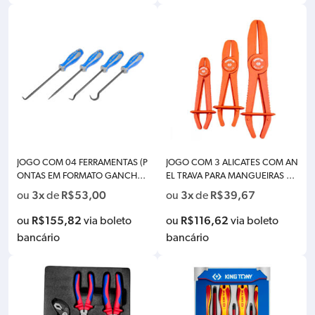
JOGO COM 04 FERRAMENTAS (P
JOGO COM 3 ALICATES COM AN
ONTAS EM FORMATO GANCHOS
EL TRAVA PARA MANGUEIRAS C
E RETA) KINGTONY 9-30904AY
OM DIAMETRO 15 E 60 MM KIN
3x
R$
53,00
3x
R$
39,67
ou
de
ou
de
GTONY 9AF113
R$
155,82
R$
116,62
ou
via boleto
ou
via boleto
bancário
bancário