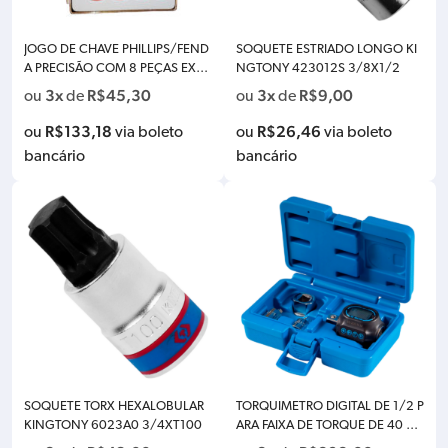
JOGO DE CHAVE PHILLIPS/FEND
SOQUETE ESTRIADO LONGO KI
A PRECISÃO COM 8 PEÇAS EXTR
NGTONY 423012S 3/8X1/2
EMIDADE GIRATÓRIA KINGTONY
3x
R$
45,30
3x
R$
9,00
ou
de
ou
de
32108MR
R$
133,18
R$
26,46
ou
via boleto
ou
via boleto
bancário
bancário
SOQUETE TORX HEXALOBULAR
TORQUIMETRO DIGITAL DE 1/2 P
KINGTONY 6023A0 3/4XT100
ARA FAIXA DE TORQUE DE 40 A
200NM COM INDICACAO DE A