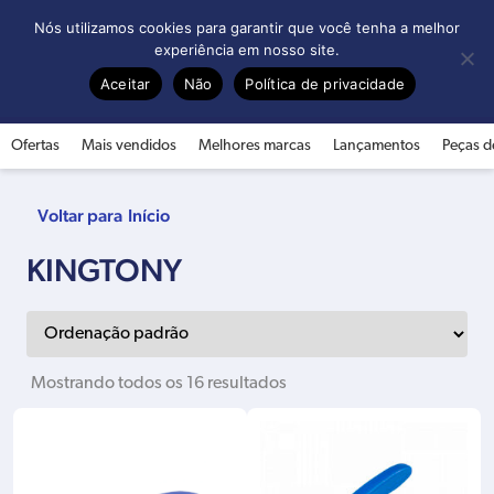
0
Nós utilizamos cookies para garantir que você tenha a melhor
experiência em nosso site.
Aceitar
Não
Política de privacidade
Ofertas
Mais vendidos
Melhores marcas
Lançamentos
Peças d
Início
KINGTONY
Mostrando todos os 16 resultados