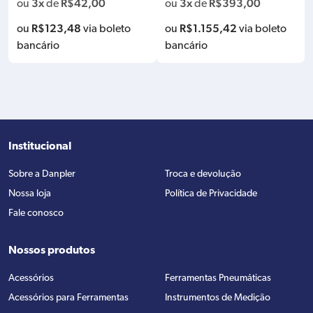
3x
R$
42,00
3x
R$
393,00
ou
de
ou
de
NGULO 360 KINGTONY 34417-
1A
R$
123,48
R$
1.155,42
ou
via boleto
ou
via boleto
bancário
bancário
Institucional
Sobre a Danpler
Troca e devolução
Nossa loja
Política de Privacidade
Fale conosco
Nossos produtos
Acessórios
Ferramentas Pneumáticas
Acessórios para Ferramentas
Instrumentos de Medição