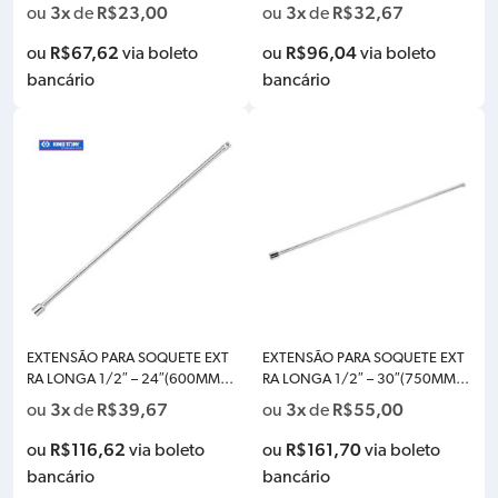
RACHA KINGTONY 15632112
INGTONY 4221-18
3x
R$
23,00
3x
R$
32,67
ou
de
ou
de
R$
67,62
R$
96,04
ou
via boleto
ou
via boleto
bancário
bancário
EXTENSÃO PARA SOQUETE EXT
EXTENSÃO PARA SOQUETE EXT
RA LONGA 1/2″ – 24″(600MM)
RA LONGA 1/2″ – 30″(750MM)
KINGTONY 4221-24
KINGTONY 4221-30
3x
R$
39,67
3x
R$
55,00
ou
de
ou
de
R$
116,62
R$
161,70
ou
via boleto
ou
via boleto
bancário
bancário