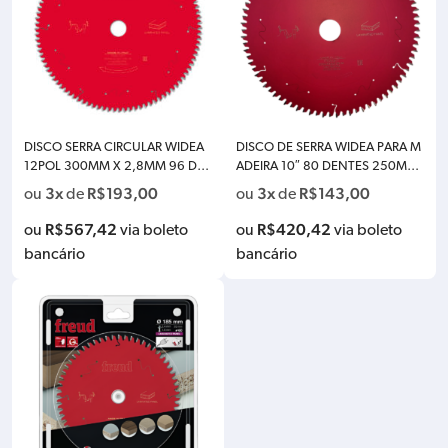
DISCO SERRA CIRCULAR WIDEA
DISCO DE SERRA WIDEA PARA M
12POL 300MM X 2,8MM 96 DE
ADEIRA 10″ 80 DENTES 250MM
NTES BOSCH FREUD F03FS0980
250X28X80 FREUD F03FS0980
3x
R$
193,00
3x
R$
143,00
ou
de
ou
de
5
4 FR23L001T
R$
567,42
R$
420,42
ou
via boleto
ou
via boleto
bancário
bancário