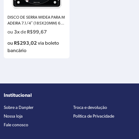
DISCO DE SERRA WIDEA PARA M
ADEIRA 7.1/4″ (185X20MM) 60
DENTES FREUD F03FS09801 FR1
3x
R$
99,67
ou
de
2L001H
R$
293,02
ou
via boleto
bancário
Institucional
Sobre a Danpler
Troca e devolução
Nossa loja
Política de Privacidade
Fale conosco