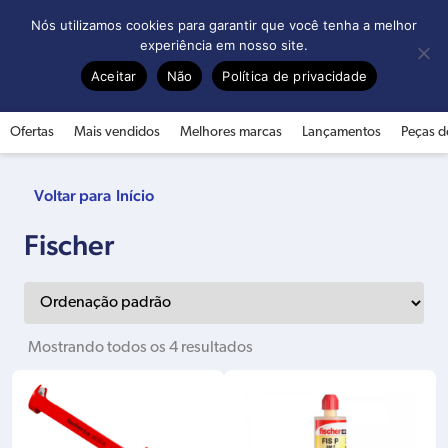
0
Nós utilizamos cookies para garantir que você tenha a melhor
experiência em nosso site.
Aceitar
Não
Política de privacidade
Ofertas
Mais vendidos
Melhores marcas
Lançamentos
Peças d
Início
Fischer
Mostrando todos os 4 resultados