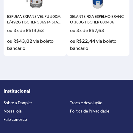
ESPUMA EXPANSIVEL PU 500M
SELANTE FIXA ESPELHO BRANC
L/492G FISCHER 536914 STAN
O 360G FISCHER 600436
DARD
3x
R$
14,63
3x
R$
7,63
ou
de
ou
de
R$
43,02
R$
22,44
ou
via boleto
ou
via boleto
bancário
bancário
Institucional
Sobre a Danpler
Troca e devolução
Nossa loja
Política de Privacidade
Fale conosco