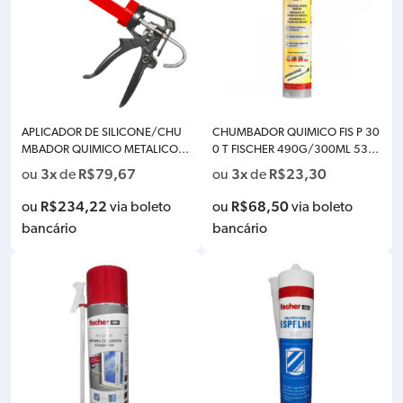
APLICADOR DE SILICONE/CHU
CHUMBADOR QUIMICO FIS P 30
MBADOR QUIMICO METALICO R
0 T FISCHER 490G/300ML 535
EFORCADO PRO KPM3 FISCHER
861
3x
R$
79,67
3x
R$
23,30
ou
de
ou
de
541441
R$
234,22
R$
68,50
ou
via boleto
ou
via boleto
bancário
bancário